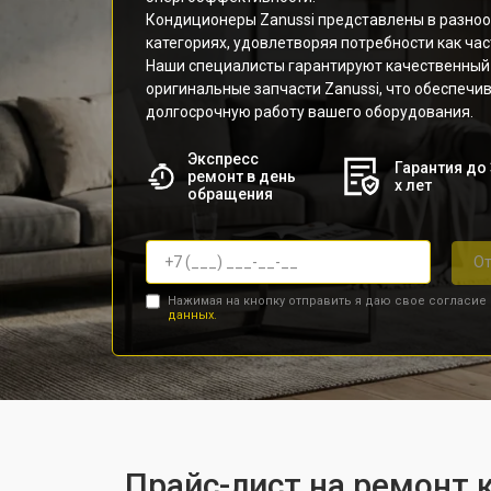
Кондиционеры Zanussi представлены в разно
категориях, удовлетворяя потребности как част
Наши специалисты гарантируют качественный 
оригинальные запчасти Zanussi, что обеспечи
долгосрочную работу вашего оборудования.
Экспресс
Гарантия до 
ремонт в день
х лет
обращения
От
Нажимая на кнопку отправить я даю свое согласие
данных.
Прайс-лист на ремонт 