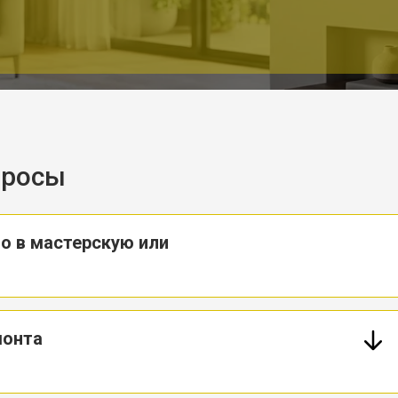
просы
о в мастерскую или
монта