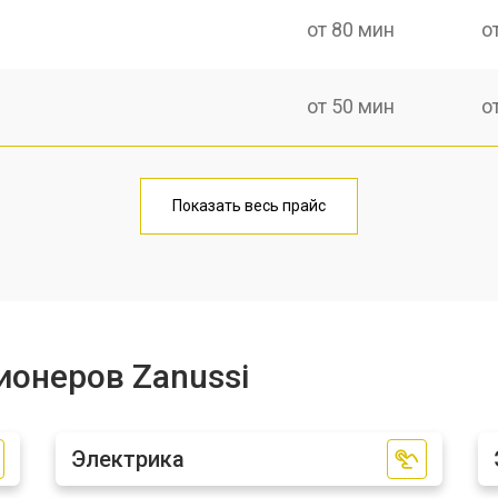
от 80 мин
о
от 50 мин
о
от 80 мин
о
Показать весь прайс
ионеров Zanussi
Электрика