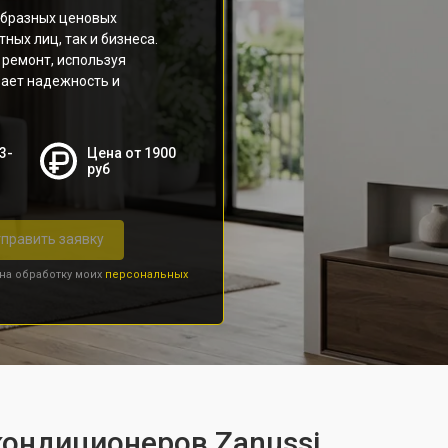
образных ценовых
ных лиц, так и бизнеса.
ремонт, используя
вает надежность и
3-
Цена от 1900
руб
править заявку
 на обработку моих
персональных
кондиционеров Zanussi